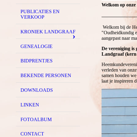
Welkom op onze 
PUBLICATIES EN
VERKOOP
Welkom bij de He
KRONIEK LANDGRAAF
"Oudheidkundig e
aangepast naar m
GENEALOGIE
De vereniging is
Landgraaf (kern
BIDPRENTJES
Heemkundeverenigi
verleden van onze 
BEKENDE PERSONEN
samen houden we h
laat je inspireren 
DOWNLOADS
LINKEN
FOTOALBUM
CONTACT