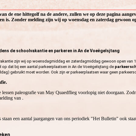
van de ene hittegolf na de andere, zullen we op deze pagina aange
oten is. Zonder melding zijn wij op woensdag en zaterdag gewoon o
dens de schoolvakantie en parkeren in An de Voeëgelsjtang
vakantie zijn wij op woensdagmiddag en zaterdagmiddag gewoon open van 1
el op dat bij een aantal parkeerplaatsen in An de Voeëgelsjtang de
parkeersch
g) gebruikt moet worden. Ook zijn er parkeerplaatsen waar geen parkeerschi
fie.
 lessen paleografie van May Quaedflieg voorlopig niet doorgaan. Zodr
elding van .
staan een aantal jaargangen van ons periodiek "Het Bulletin" ook staat
eken