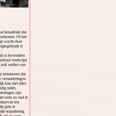
t benadrukt dat
toekomst. Of het
op wacht door
rgiegebruik is
nt is bovendien
school verdwijnt
 ook verlies van
te betekenen dat
de veranderingen
jk kan niet alles
ig toilet,
deringen zijn
et eens zo oud te
 daarvan ten
de pols te
nde waardering
s als ze geen