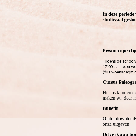
In deze periode 
studiezaal gesl
Gewoon open tij
Tijdens de school
17"00 uur. Let er w
(dus woensdagmidda
Cursus Paleogra
Helaas kunnen de
maken wij daar m
Bulletin
Onder downloads 
onze uitgaven.
Uitverkoop bo