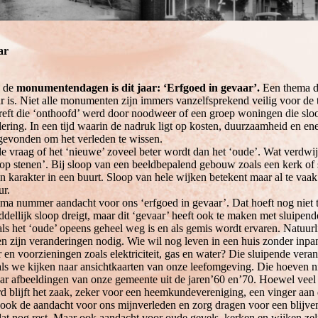
ar
 de
monumentendagen is dit jaar: ‘Erfgoed in gevaar’.
Een thema da
r is. Niet alle monumenten zijn immers vanzelfsprekend veilig voor de 
reft die ‘onthoofd’ werd door noodweer of een groep woningen die slo
ring. In een tijd waarin de nadruk ligt op kosten, duurzaamheid en ene
gevonden om het verleden te wissen.
e vraag of het ‘nieuwe’ zoveel beter wordt dan het ‘oude’. Wat verdwij
op stenen’. Bij sloop van een beeldbepalend gebouw zoals een kerk of 
 karakter in een buurt. Sloop van hele wijken betekent maar al te vaak
ur.
ema nummer aandacht voor ons ‘erfgoed in gevaar’. Dat hoeft nog niet 
ddellijk sloop dreigt, maar dit ‘gevaar’ heeft ook te maken met sluipen
als het ‘oude’ opeens geheel weg is en als gemis wordt ervaren. Natuurli
n zijn veranderingen nodig. Wie wil nog leven in een huis zonder inpand
n voorzieningen zoals elektriciteit, gas en water? Die sluipende veran
als we kijken naar ansichtkaarten van onze leefomgeving. Die hoeven ni
aar afbeeldingen van onze gemeente uit de jaren’60 en’70. Hoewel veel
d blijft het zaak, zeker voor een heemkundevereniging, een vinger aan 
ok de aandacht voor ons mijnverleden en zorg dragen voor een blijve
at nog rest. Maar ook aandacht voor oude gevels, kerken en wijken zelf