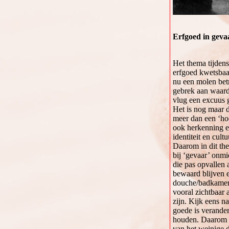
Erfgoed in geva
Het thema tijdens
erfgoed kwetsbaa
nu een molen bet
gebrek aan waarde
vlug een excuus 
Het is nog maar d
meer dan een ‘ho
ook herkenning en
identiteit en cultu
Daarom in dit th
bij ‘gevaar’ onmi
die pas opvallen 
bewaard blijven e
douche/badkamer e
vooral zichtbaar 
zijn. Kijk eens n
goede is verander
houden. Daarom o
van het weinige d