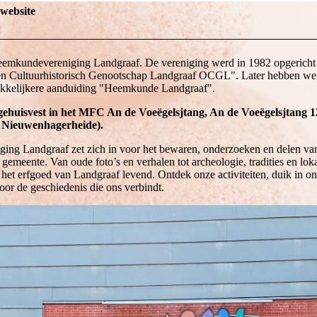
website
emkundevereniging Landgraaf. De vereniging werd in 1982 opgericht
n Cultuurhistorisch Genootschap Landgraaf OCGL". Later hebben we
akkelijkere aanduiding "Heemkunde Landgraaf".
 gehuisvest in het MFC An de Voeëgelsjtang, An de Voeëgelsjtang 1
 Nieuwenhagerheide).
ng Landgraaf zet zich in voor het bewaren, onderzoeken en delen van 
gemeente. Van oude foto’s en verhalen tot archeologie, tradities en lok
et erfgoed van Landgraaf levend. Ontdek onze activiteiten, duik in on
door de geschiedenis die ons verbindt.