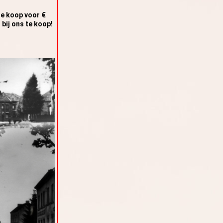
te koop voor €
bij ons te koop!